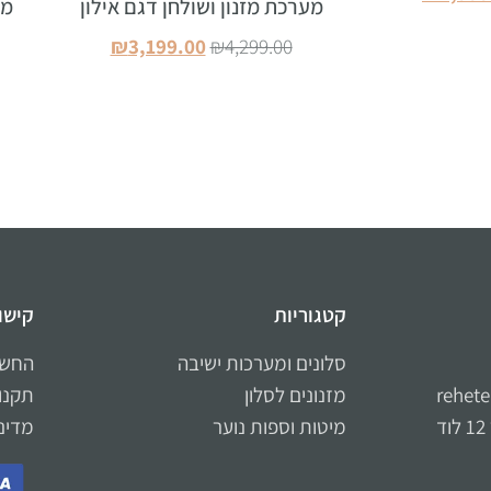
מערכת מזנון ושולחן דגם אילון
מע
סל
₪
3,199.00
₪
4,299.00
הוספה לסל
קטגוריות
קישו
סלונים ומערכות ישיבה
החשב
rehet
מזנונים לסלון
תקנון
מיטות וספות נוער
מדינ