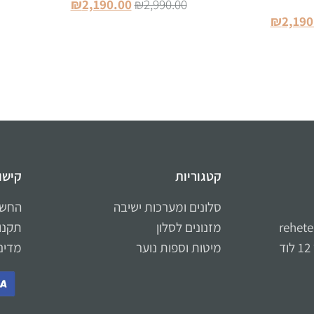
₪
2,190.00
₪
2,990.00
₪
2,190
הוספה לסל
סל
קטגוריות
קישו
סלונים ומערכות ישיבה
החשב
rehet
מזנונים לסלון
תקנון
מיטות וספות נוער
מדינ