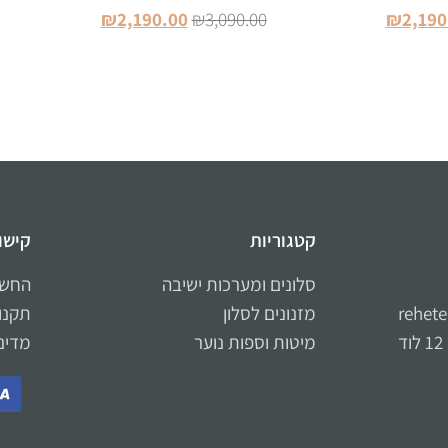
₪
2,190.00
₪
3,090.00
₪
2,190
סל
הוספה לסל
קטגוריות
קישו
סלונים ומערכות ישיבה
החשב
rehet
מזנונים לסלון
תקנון
מיטות וספות נוער
מדינ