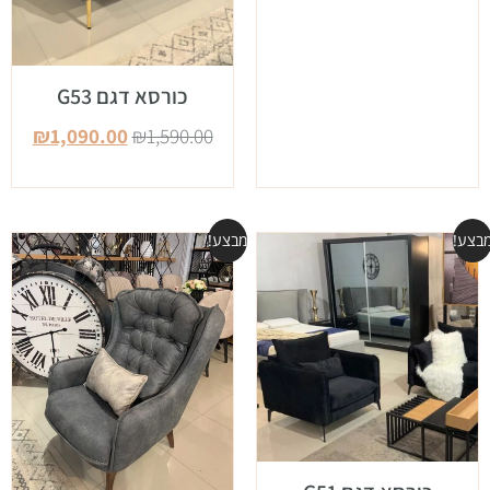
כורסא דגם G53
₪
1,090.00
₪
1,590.00
בצע!
מבצע!