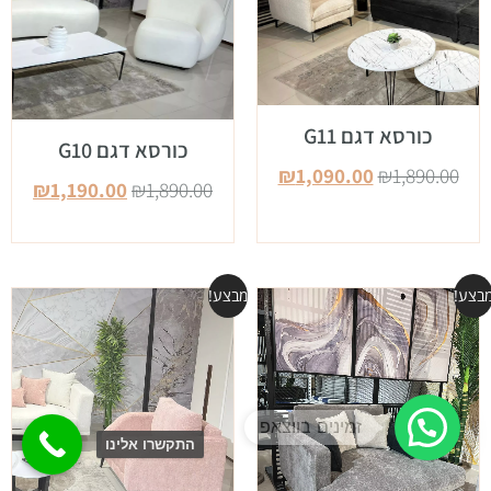
כורסא דגם G11
כורסא דגם G10
₪
1,090.00
₪
1,890.00
₪
1,190.00
₪
1,890.00
בצע!
מבצע!
התקשרו אלינו