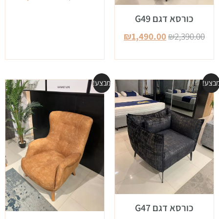
כורסא דגם G49
₪
1,490.00
₪
2,390.00
בצע!
מבצע!
כורסא דגם G47