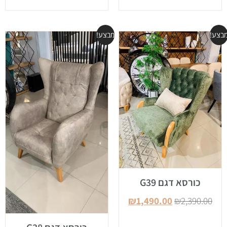
בצע!
מבצע!
כורסא דגם G39
₪
1,490.00
₪
2,390.00