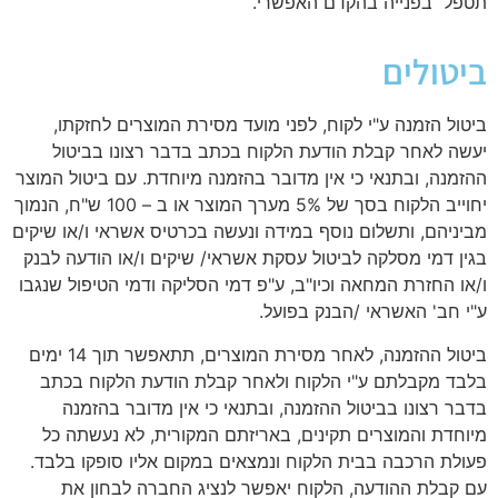
תטפל בפנייה בהקדם האפשרי.
ביטולים
ביטול הזמנה ע"י לקוח, לפני מועד מסירת המוצרים לחזקתו,
יעשה לאחר קבלת הודעת הלקוח בכתב בדבר רצונו בביטול
ההזמנה, ובתנאי כי אין מדובר בהזמנה מיוחדת. עם ביטול המוצר
יחוייב הלקוח בסך של 5% מערך המוצר או ב – 100 ש"ח, הנמוך
מביניהם, ותשלום נוסף במידה ונעשה בכרטיס אשראי ו/או שיקים
בגין דמי מסלקה לביטול עסקת אשראי/ שיקים ו/או הודעה לבנק
ו/או החזרת המחאה וכיו"ב, ע"פ דמי הסליקה ודמי הטיפול שנגבו
ע"י חב' האשראי /הבנק בפועל.
ביטול ההזמנה, לאחר מסירת המוצרים, תתאפשר תוך 14 ימים
בלבד מקבלתם ע"י הלקוח ולאחר קבלת הודעת הלקוח בכתב
בדבר רצונו בביטול ההזמנה, ובתנאי כי אין מדובר בהזמנה
מיוחדת והמוצרים תקינים, באריזתם המקורית, לא נעשתה כל
פעולת הרכבה בבית הלקוח ונמצאים במקום אליו סופקו בלבד.
עם קבלת ההודעה, הלקוח יאפשר לנציג החברה לבחון את